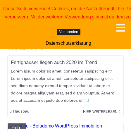
0172 2 73 24 19
Diese Seite verwendet Cookies, um die Nutzerfreundlichkeit 
info@Dieter-Otto-Immobilien.de
verbessern. Mit der weiteren Verwendung stimmst du dem zu
DIETER OTTO IMMOBILIEN
>
MAKLERINFO
Verstanden
Datenschutzerklärung
MAKLERINFO
30.
Fertighäuser liegen auch 2020 im Trend
November
Lorem ipsum dolor sit amet, consetetur sadipscing elitr
Lorem ipsum dolor sit amet, consetetur sadipscing elitr,
sed diam nonumy eirmod tempor invidunt ut labore et
dolore magna aliquyam erat, sed diam voluptua. At vero
eos et accusam et justo duo dolores et
[…]
Hausbau
HIER WEITERLESEN
28.