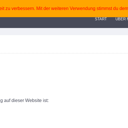
eit zu verbessern. Mit der weiteren Verwendung stimmst du dem
START
ÜBER 
g auf dieser Website ist: