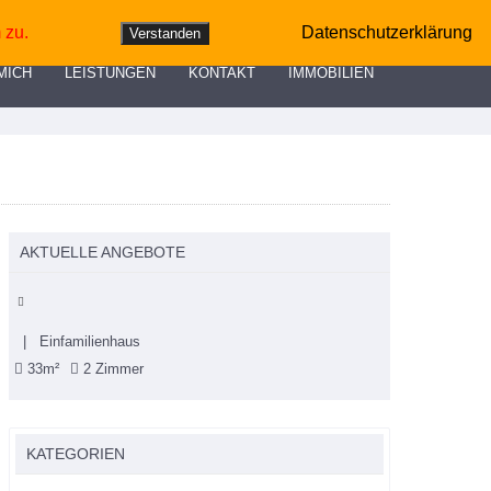
0172 2 73 24 19
info@Dieter-Otto-Immobilien.de
 zu.
Datenschutzerklärung
Verstanden
MICH
LEISTUNGEN
KONTAKT
IMMOBILIEN
AKTUELLE ANGEBOTE
| Einfamilienhaus
33m²
2 Zimmer
KATEGORIEN