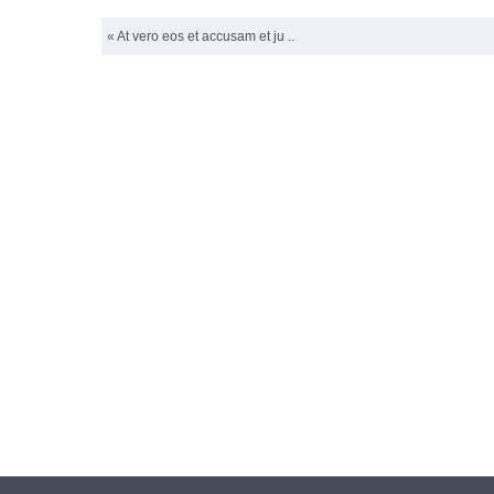
« At vero eos et accusam et ju ..