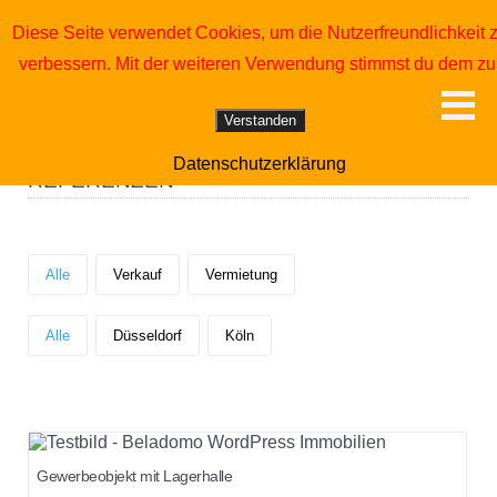
0172 2 73 24 19
Diese Seite verwendet Cookies, um die Nutzerfreundlichkeit 
info@Dieter-Otto-Immobilien.de
verbessern. Mit der weiteren Verwendung stimmst du dem zu
DIETER OTTO IMMOBILIEN
>
REFERENZEN
Verstanden
Datenschutzerklärung
REFERENZEN
Alle
Verkauf
Vermietung
Alle
Düsseldorf
Köln
Gewerbeobjekt mit Lagerhalle