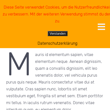
0172 2 73 24 19
Diese Seite verwendet Cookies, um die Nutzerfreundlichkei
info@Dieter-Otto-
Immobilien.de
zu verbessern. Mit der weiteren Verwendung stimmst du d
zu.
DIETER OTTO IMMOBILIEN
>
AGB
Verstanden
AGB
Datenschutzerklärung
M
auris id elementum sapien, vitae
elementum neque. Aenean dignissim,
quam a convallis dignissim, elit leo
venenatis dolor, vel vehicula purus
purus quis neque. Mauris consectetur vitae dui at
vulputate. Cras sapien nunc, lobortis sit amet
vestibulum eget, fringilla sit amet sem. Etiam porttitor
mi tellus. In iaculis rutrum venenatis. Donec vitae
interdum quam, eu elementum dolor.